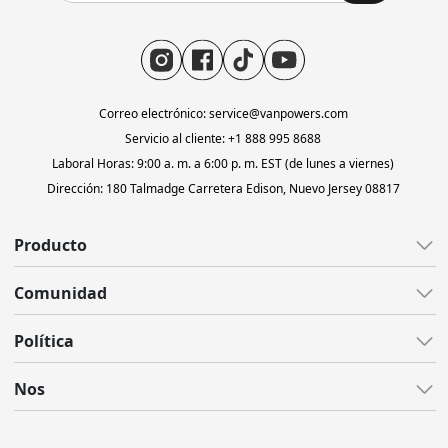
Correo electrónico: service@vanpowers.com
Servicio al cliente: +1 888 995 8688
Laboral Horas: 9:00 a. m. a 6:00 p. m. EST (de lunes a viernes)
Dirección: 180 Talmadge Carretera Edison, Nuevo Jersey 08817
Producto
Todas las bicicletas electrónicas
Comunidad
Todo terreno
Todos los blogs
Política
Grava
Reseñas
Ligero
Atención al cliente
Nos
Video
Neumático gordo
Envío
Centro de apoyo
Sobre nosotros
Accesorios
Garantía