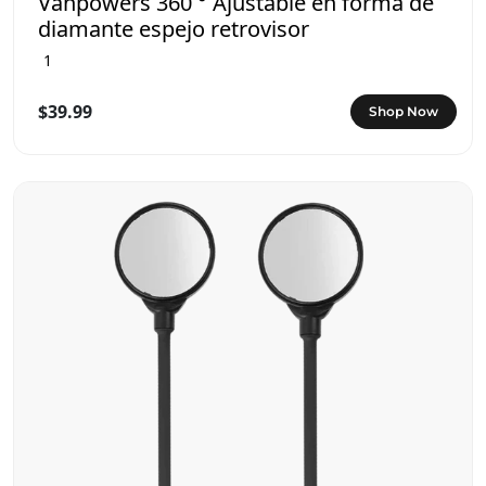
Vanpowers 360 ° Ajustable en forma de
diamante espejo retrovisor
1
$39.99
Shop Now