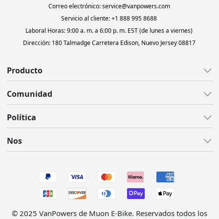
Correo electrónico: service@vanpowers.com
Servicio al cliente: +1 888 995 8688
Laboral Horas: 9:00 a. m. a 6:00 p. m. EST (de lunes a viernes)
Dirección: 180 Talmadge Carretera Edison, Nuevo Jersey 08817
Producto
Todas las bicicletas electrónicas
Comunidad
Todo terreno
Todos los blogs
Política
Grava
Reseñas
Ligero
Atención al cliente
Nos
Video
Neumático gordo
Envío
Centro de apoyo
Sobre nosotros
Accesorios
Garantía
Aplicación
Contáctenos
Método de pago
Programa de afiliados
Órdenes de seguimiento
Política de devoluciones
Encuentra una tienda
Manuales de usuario
Política de privacidad
© 2025 VanPowers de Muon E-Bike. Reservados todos los
Conviértete en nuestro distribuidor