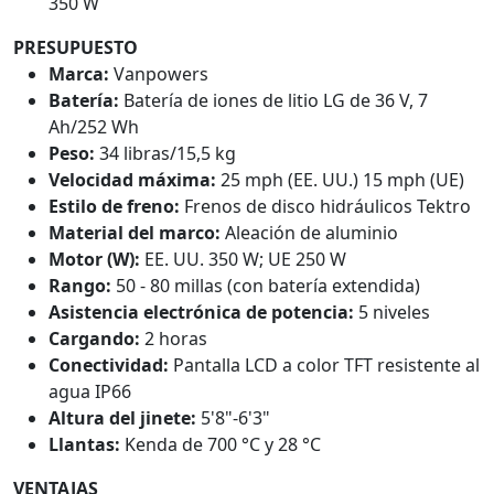
350 W
PRESUPUESTO
Marca:
Vanpowers
Batería:
Batería de iones de litio LG de 36 V, 7
Ah/252 Wh
Peso:
34 libras/15,5 kg
Velocidad máxima:
25 mph (EE. UU.) 15 mph (UE)
Estilo de freno:
Frenos de disco hidráulicos Tektro
Material del marco:
Aleación de aluminio
Motor (W):
EE. UU. 350 W; UE 250 W
Rango:
50 - 80 millas (con batería extendida)
Asistencia electrónica de potencia:
5 niveles
Cargando:
2 horas
Conectividad:
Pantalla LCD a color TFT resistente al
agua IP66
Altura del jinete:
5'8"-6'3"
Llantas:
Kenda de 700 °C y 28 °C
VENTAJAS