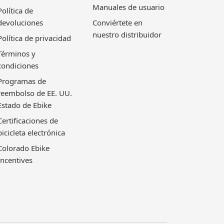
Manuales de usuario
Política de
devoluciones
Conviértete en
nuestro distribuidor
Política de privacidad
Términos y
condiciones
Programas de
reembolso de EE. UU.
Estado de Ebike
Certificaciones de
bicicleta electrónica
Colorado Ebike
Incentives